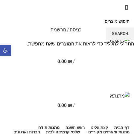
5% הנחה בקניה מעל 199 ש"ח | קוד קופון just4you
5% הנחה בקניה מעל 199 ש"ח | קוד קופון just4you
כניסה / הרשמה
SEARCH
התחילי להקליד כדי לראות את המוצרים שאת מחפשת.
פתח סרגל נ
0.00
₪
/
0.00
₪
/
0
דף הבית
קצת עלינו
ראש השנה
מתנות תודה
מתנות ומארזים מקוריים
שלטי קרמיקה לבית
חברות וארגונים