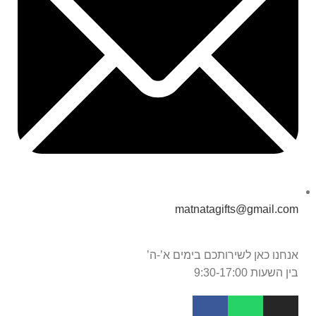
matnatagifts@gmail.com
אנחנו כאן לשירותכם בימים א’-ה’
בין השעות 9:30-17:00