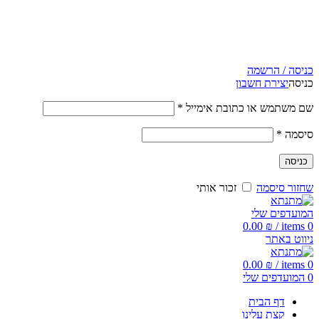
5% הנחה בקניה מעל 199 ש"ח | קוד קופון just4you
5% הנחה בקניה מעל 199 ש"ח | קוד קופון just4you
כניסה / הרשמה
כניסה
יצירת חשבון
שם משתמש או כתובת אימייל
*
סיסמה
*
כניסה
שחזור סיסמה
זכור אותי
המועדפים שלי
0.00
₪
/
items
0
ניווט באתר
0.00
₪
/
items
0
0
המועדפים שלי
דף הבית
קצת עלינו