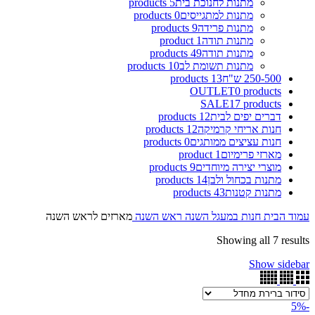
מתנות לחנוכת בית
5 products
מתנות למתגייסים
0 products
מתנות פרידה
9 products
מתנות תודה
1 product
מתנות תודה
49 products
מתנות תשומת לב
10 products
250-500 ש"ח
13 products
OUTLET
0 products
SALE
17 products
דברים יפים לבית
12 products
חנות אריחי קרמיקה
12 products
חנות עציצים ממותגים
0 products
מארזי פרימיום
1 product
מוצרי יצירה מיוחדים
9 products
מתנות בכחול ולבן
14 products
מתנות קטנות
43 products
עמוד הבית
חנות
במעגל השנה
ראש השנה
מארזים לראש השנה
Showing all 7 results
Show sidebar
-5%