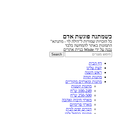
כשמתנה פוגשת אדם
כל הזכויות שמורות ל"הילה לוי - מתנתא"
התמונות באתר להמחשה בלבד
נבנה על ידי Wisite בניית אתרים
Search
דף הבית
קצת עלינו
ראש השנה
מתנות תודה
מתנות ומארזים מקוריים
מתנות קטנות
100-249 ש”ח
250-500 ש”ח
מארזי חיבוק ואהבה
מארזי פרימיום
דברים יפים לבית
מתנות בכחול ולבן