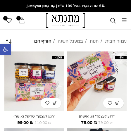
5% הנחה בקניה מעל 199 ש"ח | קוד קופון just4you
0
0
עמוד הבית
חנות
במעגל השנה
חורף חם
פתח סרגל נ
-10%
-5%
“רגע לעצמך” זוג (אישה)
“רגע לעצמך” טריפל (אישה)
99.00
₪
75.00
₪
110.00
₪
79.00
₪