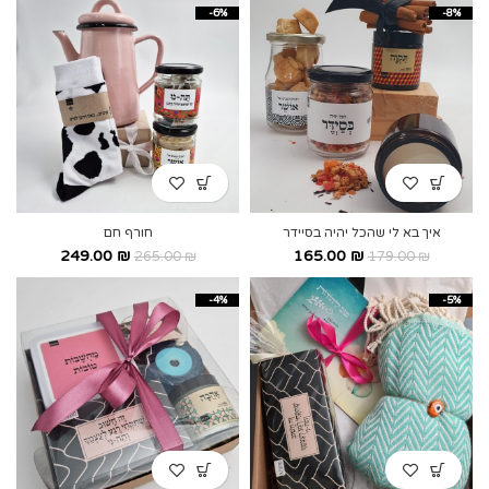
-6%
-8%
איך בא לי שהכל יהיה בסיידר
חורף חם
249.00
₪
165.00
₪
265.00
₪
179.00
₪
-4%
-5%