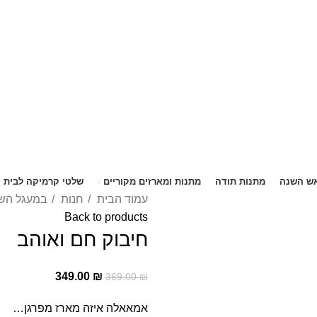
5% הנחה בקניה מעל 199 ש"ח | קוד קופון just4you
5% הנחה בקניה מעל 199 ש"ח | קוד קופון just4you
ש השנה
מתנות תודה
מתנות ומארזים מקוריים
שלטי קרמיקה לבית
עמוד הבית
חנות
במעגל הש
Back to products
חיבוק חם ואוהב
349.00
₪
369.00
₪
אמאאלה איזה מארז מפרגן…