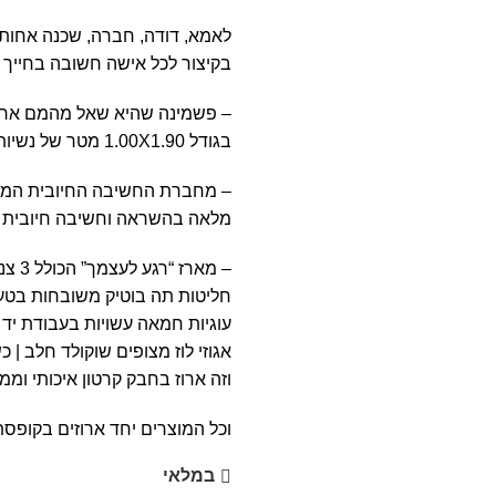
לאמא, דודה, חברה, שכנה אחות
בקיצור לכל אישה חשובה בחייך
– פשמינה שהיא שאל מהמם ארוג מ-100% כותנה 
בגודל 1.00X1.90 מטר של נשיות. (צבעים לפי הקיים במלאי)
– מחברת החשיבה החיובית המפ
מלאה בהשראה וחשיבה חיובית ו
– מארז “רגע לעצמך” הכולל 3 צנצנות אישיות במילוי:
חליטות תה בוטיק משובחות בטעמי
עוגיות חמאה עשויות בעבודת יד
אגוזי לוז מצופים שוקולד חלב |
וזה ארוז בחבק קרטון איכותי וממ
וכל המוצרים יחד ארוזים בקופס
במלאי