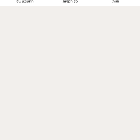
חנות
סל הקניות
החשבון שלי
חנות
חנות אריחי קרמיקה
חנות עציצים ממותגים
Outlet
GIFT CARD
נשמח לשמוע מכם!
052-5615630
matnatagifts@gmail.com
אנחנו כאן לשירותכם בימים א’-ה’