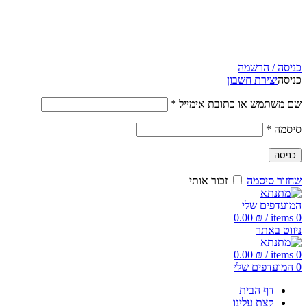
5% הנחה בקניה מעל 199 ש"ח | קוד קופון just4you
5% הנחה בקניה מעל 199 ש"ח | קוד קופון just4you
כניסה / הרשמה
כניסה
יצירת חשבון
שם משתמש או כתובת אימייל
*
סיסמה
*
כניסה
שחזור סיסמה
זכור אותי
המועדפים שלי
0.00
₪
/
items
0
ניווט באתר
0.00
₪
/
items
0
0
המועדפים שלי
דף הבית
קצת עלינו