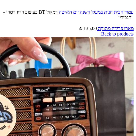
Click to enlarge
עמוד הבית
חנות
במעגל השנה
יום האישה
רמקול BT בעיצוב רדיו רטרו –
“תגבירי”
מארז פרידה מתוקה
135.00
₪
Back to products