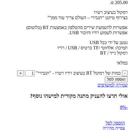
205.00 ₪.
רמקול בעיצוב רטרו
בצירוף טיקט “תגבירי – העולם צריך עוד ממך”
אפשרות להשמעת שירים מהטלפון באמצעות BT (בלוטוס)
אפשרות לשמוע רדיו וחיבור USB.
נטען על ידי כבל USB
תמיכה: אלחוטי /TF כרטיס / USB /
רדיו
רמקול נייד / BT
במלאי
כמות של רמקול BT בעיצוב רדיו רטרו - "תגבירי"
הוספה לסל
שמירה למועדפים
אולי תרצו להעניק מתנה מקורית למישהו נוסף?
-8%
הוספה לסל
צפייה מהירה