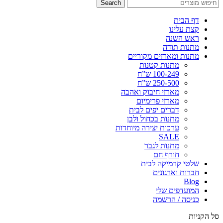
Search
דף הבית
קצת עלינו
ראש השנה
מתנות תודה
מתנות ומארזים מקוריים
מתנות קטנות
100-249 ש”ח
250-500 ש”ח
מארזי חיבוק ואהבה
מארזי פרימיום
דברים יפים לבית
מתנות בכחול ולבן
ערכות יצירה מיוחדות
SALE
מתנות לגבר
חורף חם
שלטי קרמיקה לבית
חברות וארגונים
Blog
המועדפים שלי
כניסה / הרשמה
סל הקניות