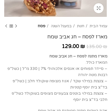
Click to enlarge
עמוד הבית
חנות
במעגל השנה
פסח
מארז לפסח – חג אביב שמח
129.00
₪
135.00
₪
מארז מתנה לפסח – חג אביב שמח
המארז כולל:
– סיידר תפוחים או אגסים אלכוהולי 7% | 330 מ”ל | כשל”פ
רבנות מטה יהודה
– צנצנת במילוי שקד / אגוז מצופה שוקולד חלב | כשל”פ
בד”צ בית יוסף קטניות
– צנצנת במילוי בוטנים צבעוניים מצופים בשוקולד כשל”פ
חלבי בד”צ בית יוסף
ארוז בשקית מתנה ממותגת חג אביב שמח