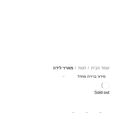
חנות
250-500 ש"ח
OUTLET
SALE
17 Products
0 Products
13 Products
155 Products
דברים יפים לבית
חנות אריחי קרמיקה
12 Products
12 Products
חנות עציצים ממותגים
מארזי פרימיום
מוצרי יצירה מיוחדים
9 Products
1 Product
0 Products
מתנות בכחול ולבן
מתנות קטנות
43 Products
14 Products
עמוד הבית
חנות
מארזי לידה
Sold out