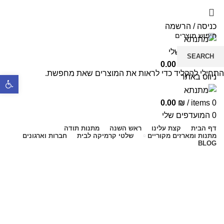
5% הנחה בקניה מעל 199 ש"ח | קוד קופון just4you
5% הנחה בקניה מעל 199 ש"ח | קוד קופון just4you
כניסה / הרשמה
המועדפים שלי
SEARCH
0.00
₪
/
items
0
התחילי להקליד כדי לראות את המוצרים שאת מחפשת.
ניווט באתר
פתח סרגל נ
0.00
₪
/
items
0
0
המועדפים שלי
דף הבית
קצת עלינו
ראש השנה
מתנות תודה
מתנות ומארזים מקוריים
שלטי קרמיקה לבית
חברות וארגונים
BLOG
מארזי לידה
קטגוריות מוצרים