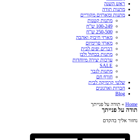
ראש השנה
מתנות תודה
מתנות ומארזים מקוריים
מתנות קטנות
100-249 ש”ח
250-500 ש”ח
מארזי חיבוק ואהבה
מארזי פרימיום
דברים יפים לבית
מתנות בכחול ולבן
ערכות יצירה מיוחדות
SALE
מתנות לגבר
חורף חם
שלטי קרמיקה לבית
חברות וארגונים
Blog
Home
»
תודה על פנייתך
תודה על פנייתך
נחזור אליך בהקדם