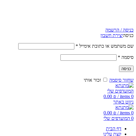
כניסה / הרשמה
כניסה
יצירת חשבון
שם משתמש או כתובת אימייל
*
סיסמה
*
כניסה
שחזור סיסמה
זכור אותי
המועדפים שלי
0.00
₪
/
items
0
ניווט באתר
0.00
₪
/
items
0
0
המועדפים שלי
דף הבית
קצת עלינו