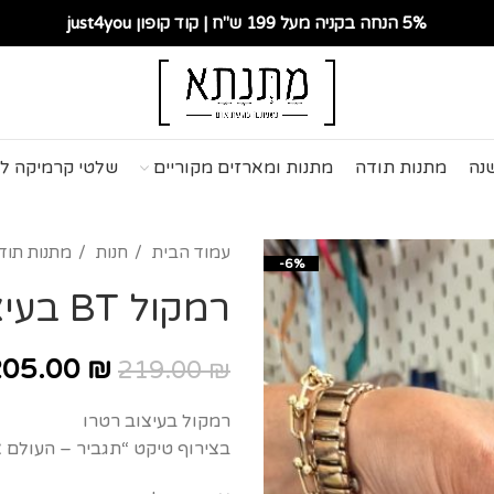
5% הנחה בקניה מעל 199 ש"ח | קוד קופון just4you
נה
מתנות תודה
מתנות ומארזים מקוריים
שלטי קרמיקה ל
עמוד הבית
חנות
מתנות תוד
-6%
רמקול BT בעיצוב רטרו – “תגביר”
205.00
₪
219.00
₪
רמקול בעיצוב רטרו
בצירוף טיקט “תגביר – העולם צ