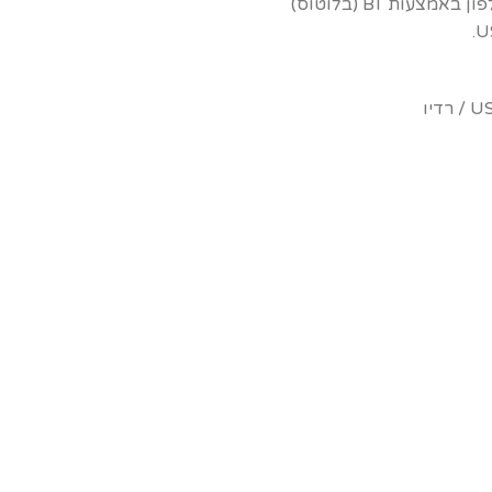
עות BT (בלוטוס)
רדיו