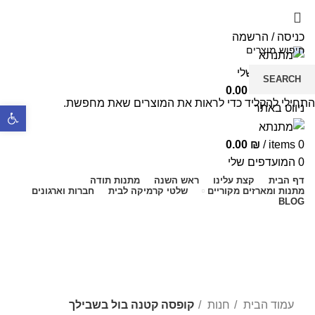
5% הנחה בקניה מעל 199 ש"ח | קוד קופון just4you
5% הנחה בקניה מעל 199 ש"ח | קוד קופון just4you
כניסה / הרשמה
המועדפים שלי
SEARCH
0.00
₪
/
items
0
התחילי להקליד כדי לראות את המוצרים שאת מחפשת.
ניווט באתר
פתח סרגל נ
0.00
₪
/
items
0
0
המועדפים שלי
דף הבית
קצת עלינו
ראש השנה
מתנות תודה
מתנות ומארזים מקוריים
שלטי קרמיקה לבית
חברות וארגונים
BLOG
Click to enlarge
עמוד הבית
חנות
קופסה קטנה בול בשבילך