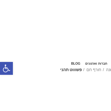
פתח סרגל
חברות וארגונים
BLOG
נה
חורף חם
פשוווט תהני