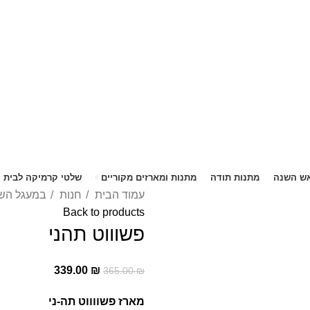
5% הנחה בקניה מעל 199 ש"ח | קוד קופון just4you
5% הנחה בקניה מעל 199 ש"ח | קוד קופון just4you
ש השנה
מתנות תודה
מתנות ומארזים מקוריים
שלטי קרמיקה לבית
עמוד הבית
חנות
במעגל הש
Back to products
פשוווט תהני
339.00
₪
365.00
₪
מארז פשווווט תה-ני