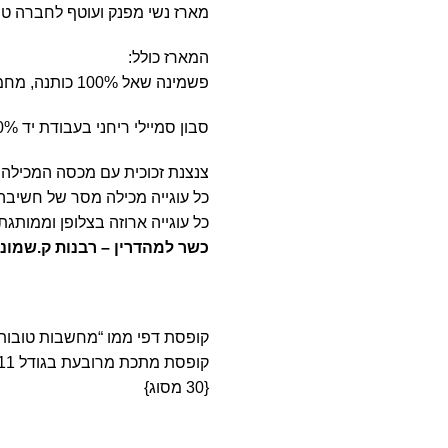
מארז נשי מפנק ועוטף לחברה טו
המארז כולל:
פשמינה שאל 100% כותנה, מחממת ועוטפת עם עין טובה מזכוכית 1.90*1.10 מ’
סבון סמיילי ריחני בעבודת יד 100% חומרים טבעיים | תוצרת ישראל
צנצנת זכוכית עם מכסה המכילה 5 עוגיות מזל פריכות וטעימות.
כל עוגייה מכילה מסר של חשיבה 
כל עוגייה ארוזה בצלופן וממותג
כשר למהדרין – רבנות ק.שמונה
קופסת דפי ממו “מחשבות טובות
{30 מסוג}