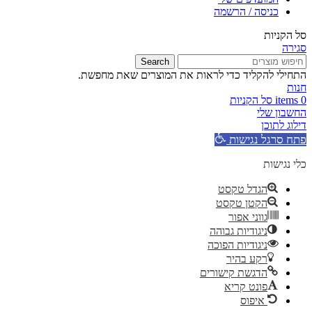
כניסה / הרשמה
סל הקניות
סגירה
Search
התחילי להקליד כדי לראות את המוצרים שאת מחפשת.
חנות
0
items
סל הקניות
החשבון שלי
דילוג לתוכן
פתח סרגל נגישות
כלי נגישות
הגדל טקסט
הקטן טקסט
גווני אפור
ניגודיות גבוהה
ניגודיות הפוכה
רקע בהיר
הדגשת קישורים
פונט קריא
איפוס