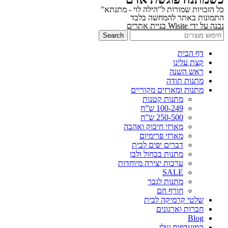
כל הזכויות שמורות ל"הילה לוי - מתנתא"
התמונות באתר להמחשה בלבד
נבנה על ידי Wisite בניית אתרים
Search
דף הבית
קצת עלינו
ראש השנה
מתנות תודה
מתנות ומארזים מקוריים
מתנות קטנות
100-249 ש”ח
250-500 ש”ח
מארזי חיבוק ואהבה
מארזי פרימיום
דברים יפים לבית
מתנות בכחול ולבן
ערכות יצירה מיוחדות
SALE
מתנות לגבר
חורף חם
שלטי קרמיקה לבית
חברות וארגונים
Blog
המועדפים שלי