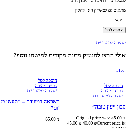
למספר פירות ויוגורט / מעדן חלב
מתאים גם למשחק ו/או אחסון
במלאי
הוספה לסל
שמירה למועדפים
אולי תרצו להעניק מתנה מקורית למישהו נוסף?
-11%
הוספה לסל
הוספה לסל
צפייה מהירה
צפייה מהירה
שמירה למועדפים
שמירה למועדפים
השראה במזוודה – “תעשי בכ
סבון “עין טובה”
יום”
Original price was:
45.00
₪
65.00
₪
45.00 ₪.
40.00
₪
Current price is: