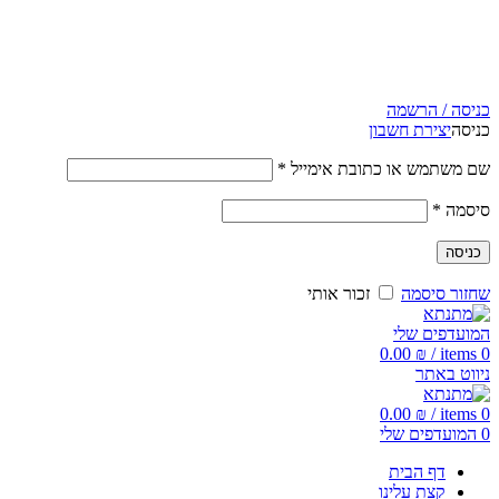
5% הנחה בקניה מעל 199 ש"ח | קוד קופון just4you
5% הנחה בקניה מעל 199 ש"ח | קוד קופון just4you
כניסה / הרשמה
כניסה
יצירת חשבון
שם משתמש או כתובת אימייל
*
סיסמה
*
כניסה
שחזור סיסמה
זכור אותי
המועדפים שלי
0.00
₪
/
items
0
ניווט באתר
0.00
₪
/
items
0
0
המועדפים שלי
דף הבית
קצת עלינו