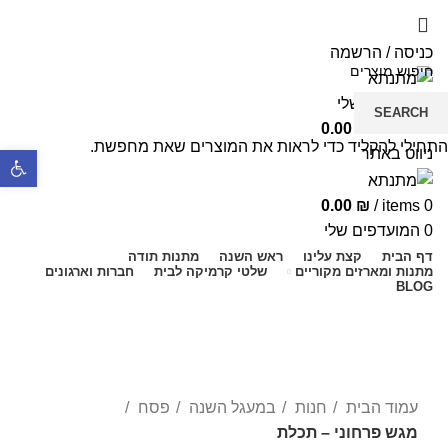
5% הנחה בקניה מעל 199 ש"ח | קוד קופון just4you
5% הנחה בקניה מעל 199 ש"ח | קוד קופון just4you
כניסה / הרשמה
המועדפים שלי
SEARCH
0.00
₪
/
items
0
התחילי להקליד כדי לראות את המוצרים שאת מחפשת.
ניווט באתר
פתח סרגל נ
0.00
₪
/
items
0
0
המועדפים שלי
דף הבית
קצת עלינו
ראש השנה
מתנות תודה
מתנות ומארזים מקוריים
שלטי קרמיקה לבית
חברות וארגונים
BLOG
Sold out
-11%
Click to enlarge
עמוד הבית
חנות
במעגל השנה
פסח
מגש פרחוני – תכלת