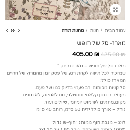
Click to enlarge
עמוד הבית
חנות
מתנות תודה
מארז- סל של חופש
405.00
₪
425.00
₪
מארז סל של חופש – מארז מפנק ”
שמזכיר לכל אישה לקחת רגע של פסק זמן מהמרוץ של החיים
המארז כולל:
סל קניות מכותנה, רב פעמי בדיוק כמו של פעם.
מעוצב בסגנון קלאסי ונוסטלגי, נוח לאחיזה, לא תופס
מקום,מתאים לשימוש יומיומי, טיולים ועוד.
גודל – אורך כולל ידית 50 ס”מ, רוחב 40 ס”מ
לונג – מגבת חוף ממותג “חוף-ש גדול”
100% כותנה משובחת, גודל 1.90 על 1.10מ’