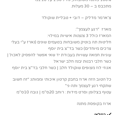
מתכבס ב – 30 מעלות.
צ’ארמר מדליק – דובי + טבליית שוקולד
מארז “רגע לעצמך”:
המארז כולל 3 צנצנות אישיות במילוי:
חליטות תה בוטיק משובחות בטעמים שונים (נארז ע”י בעלי
צרכים מיוחדים) כשר בד”צ בית יוסף
עוגיות חמאה עשויות בעבודת יד שאי אפשר להפסיק לאכול |
כשר חלבי רבנות יבנה חלב ישראל
אגוזי לוז מצופים שוקולד חלב | כשר חלבי בד”צ בית יוסף
כל הטוב הזה ארוז בחבק קרטון איכותי וממותג “זה חשוב
שתקחי רגע לעצמך ותה-ני”
עטוף בצלופן וסרט מידות : רוחב 20ס”מ | גובה 10ס”מ
ארוז בקופסת מתנה
במלאי