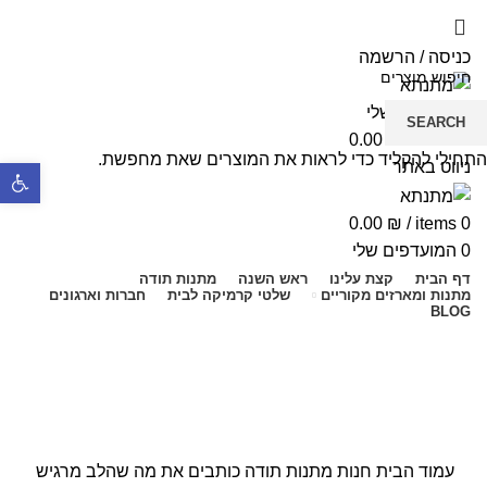
5% הנחה בקניה מעל 199 ש"ח | קוד קופון just4you
5% הנחה בקניה מעל 199 ש"ח | קוד קופון just4you
כניסה / הרשמה
המועדפים שלי
SEARCH
0.00
₪
/
items
0
התחילי להקליד כדי לראות את המוצרים שאת מחפשת.
ניווט באתר
פתח סרגל נ
0.00
₪
/
items
0
0
המועדפים שלי
דף הבית
קצת עלינו
ראש השנה
מתנות תודה
מתנות ומארזים מקוריים
שלטי קרמיקה לבית
חברות וארגונים
BLOG
-8%
Click to enlarge
עמוד הבית
חנות
מתנות תודה
כותבים את מה שהלב מרגיש