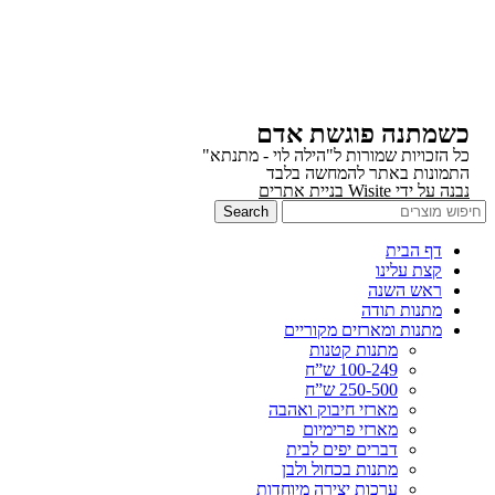
כשמתנה פוגשת אדם
כל הזכויות שמורות ל"הילה לוי - מתנתא"
התמונות באתר להמחשה בלבד
נבנה על ידי Wisite בניית אתרים
Search
דף הבית
קצת עלינו
ראש השנה
מתנות תודה
מתנות ומארזים מקוריים
מתנות קטנות
100-249 ש”ח
250-500 ש”ח
מארזי חיבוק ואהבה
מארזי פרימיום
דברים יפים לבית
מתנות בכחול ולבן
ערכות יצירה מיוחדות