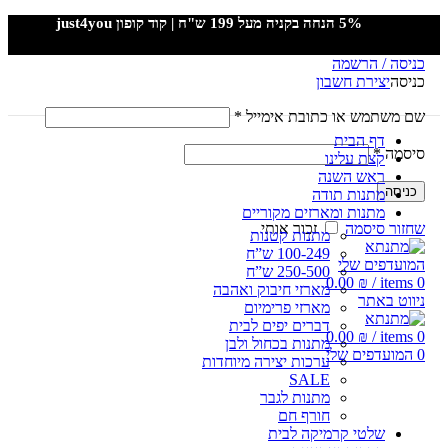
5% הנחה בקניה מעל 199 ש"ח | קוד קופון just4you
כניסה / הרשמה
5% הנחה בקניה מעל 199 ש"ח | קוד קופון just4you
כניסה
יצירת חשבון
שם משתמש או כתובת אימייל
*
דף הבית
סיסמה
*
קצת עלינו
ראש השנה
כניסה
מתנות תודה
מתנות ומארזים מקוריים
שחזור סיסמה
זכור אותי
מתנות קטנות
100-249 ש”ח
המועדפים שלי
250-500 ש”ח
0.00
₪
/
items
0
מארזי חיבוק ואהבה
ניווט באתר
מארזי פרימיום
דברים יפים לבית
0.00
₪
/
items
0
מתנות בכחול ולבן
0
המועדפים שלי
ערכות יצירה מיוחדות
SALE
מתנות לגבר
חורף חם
שלטי קרמיקה לבית