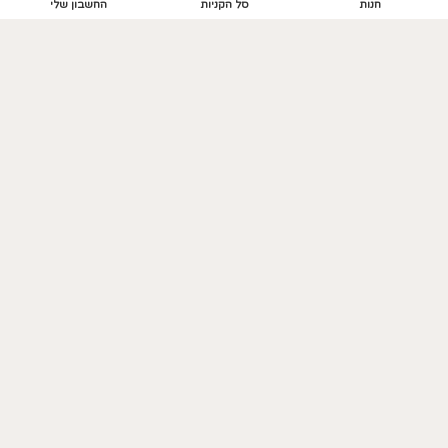
חנות
סל הקניות
החשבון שלי
חנות
חנות אריחי קרמיקה
חנות עציצים ממותגים
Outlet
GIFT CARD
נשמח לשמוע מכם!
052-5615630
matnatagifts@gmail.com
אנחנו כאן לשירותכם בימים א’-ה’